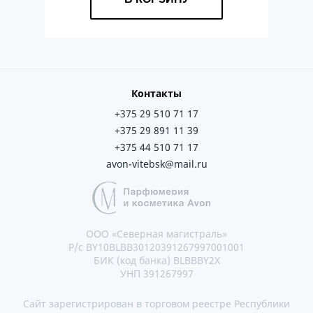
Контакты
+375 29 510 71 17
+375 29 891 11 39
+375 44 510 71 17
avon-vitebsk@mail.ru
ООО «Северная магистраль»
Р/с BY10BLBB30120391267997001001
БИК (код банка) BLBBBY2X
УНП 391267997
Сайт зарегистрирован в торговом реестре Республики