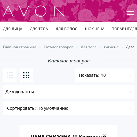
ДЛЯ ЛИЦА
ДЛЯ ТЕЛА
ДЛЯ ВОЛОС
ШОК ЦЕНА
ТОВАР НЕДЕ
Главная страница
Каталог товаров
Для тела
гигиена
Дезод
Каталог товаров
10
Дезодоранты
По умолчанию
ЦЕНА СНИЖЕНА !!! Кремовый