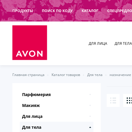
ПРОДУКТЫ
ПОИСК ПО КОДУ
КАТАЛОГ
СПЕЦПРЕДЛ
ДЛЯ ЛИЦА
ДЛЯ ТЕЛА
Главная страница
Каталог товаров
Для тела
назначение
Парфюмерия
Макияж
Женские ароматы
Для лица
Мужские ароматы
глаза
Акватический
Для тела
Парфюмерные наборы
губы
Солнцезащитные средства
Ванильный
Амбровый
Туши